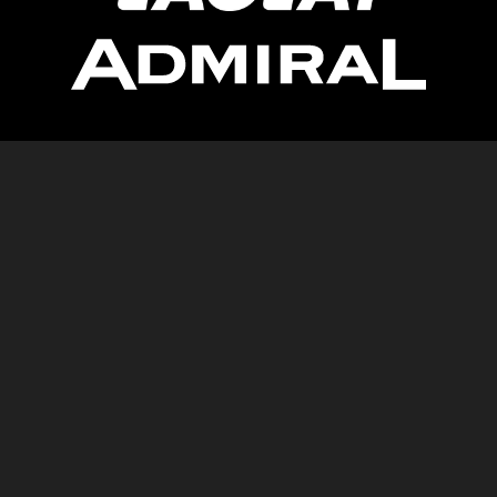
Newsletter
AGB
Pressebereich
Datenschutz
Impressum
BUNDESLIGA.AT
2LIGA.AT
OEFBL.AT