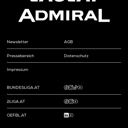
Newsletter
AGB
Pressebereich
Datenschutz
Impressum
BUNDESLIGA.AT
2LIGA.AT
OEFBL.AT