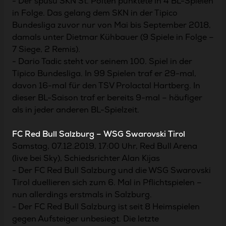
-
Der spusu SKN St. Pölten punktete in 4 BL-Spielen
in Folge. Das gelang dem SKN in der Tipico
Bundesliga zuvor nur von Mai bis September 2018,
damals unter Dietmar Kühbauer (9 Spiele in Folge –
7 Siege, 2 Remis).
-
Dario Tadic steht vor seinem 100. Spiel in der
Tipico Bundesliga. In 99 Spielen traf er 29-mal,
davon 16-mal für den TSV Prolactal Hartberg. In
dieser BL-Saison traf er bereits 9-mal – häufiger
als in jeder anderen BL-Spielzeit.
FC Red Bull Salzburg – WSG Swarovski Tirol
Samstag, 07.12.2019, 17:00 Uhr, Red Bull Arena
(live bei Sky), Schiedsrichter Alan Kijas
- Der FC Red Bull Salzburg und die WSG Swarovski
Tirol duellieren sich zum 6. Mal in Pflichtspielen –
nun allerdings erstmals in Salzburg.
-
Der FC Red Bull Salzburg ist seit 8 Heimspielen
gegen Aufsteiger unbesiegt. Die letzte