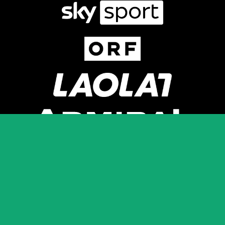
Newsletter
AGB
Pressebereich
Datenschutz
Impressum