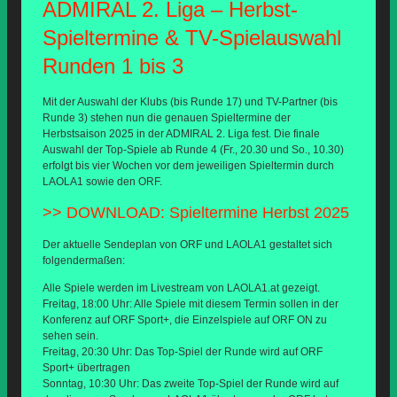
ADMIRAL 2. Liga – Herbst-
Spieltermine & TV-Spielauswahl
Runden 1 bis 3
Mit der Auswahl der Klubs (bis Runde 17) und TV-Partner (bis
Runde 3) stehen nun die genauen Spieltermine der
Herbstsaison 2025 in der ADMIRAL 2. Liga fest. Die finale
Auswahl der Top-Spiele ab Runde 4 (Fr., 20.30 und So., 10.30)
erfolgt bis vier Wochen vor dem jeweiligen Spieltermin durch
LAOLA1 sowie den ORF.
>> DOWNLOAD: Spieltermine Herbst 2025
Der aktuelle Sendeplan von ORF und LAOLA1 gestaltet sich
folgendermaßen:
Alle Spiele werden im Livestream von LAOLA1.at gezeigt.
Freitag, 18:00 Uhr: Alle Spiele mit diesem Termin sollen in der
Konferenz auf ORF Sport+, die Einzelspiele auf ORF ON zu
sehen sein.
Freitag, 20:30 Uhr: Das Top-Spiel der Runde wird auf ORF
Sport+ übertragen
Sonntag, 10:30 Uhr: Das zweite Top-Spiel der Runde wird auf