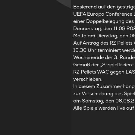
Basierend auf den gestrig
UEFA Europa Conference L
einer Doppelbelegung des S
Donnerstag, den 11.08.202
Malta am Dienstag, den 
Auf Antrag des RZ Pellets
19.30 Uhr terminiert werd
Wochenende der 3. Runde 
Gemäß der „2-spielfreien-T
RZ Pellets WAC gegen LA
verschieben.
In diesem Zusammenhang k
zur Verschiebung des Spie
am Samstag,
den 06.08.
Alle
Spiel
e
w
er
d
en
live auf