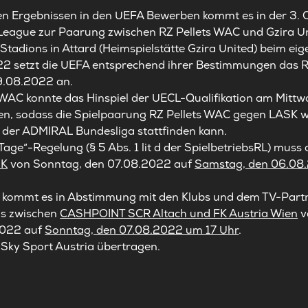
en Ergebnissen in den UEFA Bewerben kommt es in der 3. Q
eague zur Paarung zwischen RZ Pellets WAC und Gzira Un
tadions in Attard (Heimspielstätte Gzira United) beim eig
2 setzt die
UEFA
entsprechend ihrer
Bestimmungen das Rü
09.08.2022
an
.
 WAC konnte das Hinspiel der UECL-Qualifikation am Mit
en, sodass die Spielpaarung RZ Pellets WAC gegen LASK 
der ADMIRAL Bundesliga stattfinden kann.
age“-Regelung (§ 5 Abs. 1 lit d
der SpielbetriebsRL
) muss 
SK
von Sonntag, den 07.08.2022 auf
Samstag, den 06.08
ommt es in Abstimmung mit den Klubs und dem TV-Partne
ls zwischen
CASHPOINT SCR Altach und FK Austria Wien
v
2022 auf
Sonntag, den 07.08.2022 um 17 Uhr
.
 Sky Sport Austria übertragen.