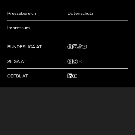
Pressebereich
Datenschutz
Impressum
BUNDESLIGA.AT
2LIGA.AT
OEFBL.AT
Fotos copyright by
©
2026
Österreichische Fußball-Bundesliga. Alle Rechte vorbehalten.