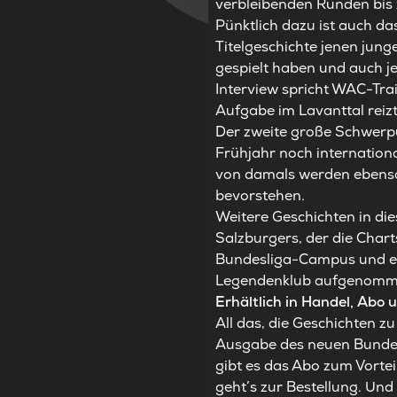
verbleibenden Runden bis z
Pünktlich dazu ist auch da
Titelgeschichte jenen jun
gespielt haben und auch j
Interview spricht WAC-Trai
Aufgabe im Lavanttal reiz
Der zweite große Schwerpu
Frühjahr noch internation
von damals
werden ebenso
bevorstehen.
Weitere Geschichten in die
Salzburgers, der die Charts
Bundesliga-Campus und ein
Legendenklub aufgenomm
Erhältlich in Handel, Abo 
All das, die Geschichten z
Ausgabe des neuen Bundesli
gibt es das Abo zum Vortei
geht’s zur Bestellung
. Und