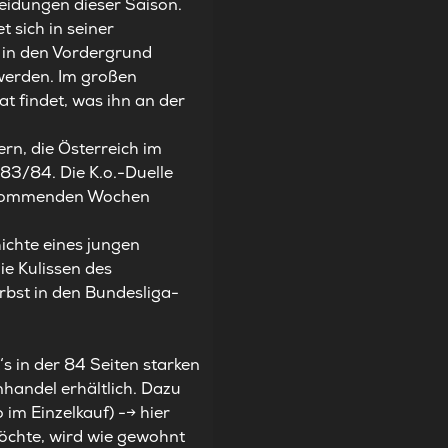
heidungen dieser Saison.
 sich in seiner
n in den Vordergrund
 werden. Im großen
t findet, was ihn an der
rn, die Österreich im
1983/84. Die
K.o.-Duelle
n kommenden Wochen
ichte
eines jungen
die Kulissen
des
rbst in den Bundesliga-
s in der 84 Seiten starken
nhandel erhältlich. Dazu
 im Einzelkauf) -->
hier
öchte, wird wie gewohnt