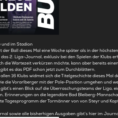
e und im Stadion
t der Ball dieses Mal eine Woche später als in der höchsten
as 2. Liga-Journal, exklusiv bei den Spielen der Klubs erhä
ch die Wartezeit verkürzen möchte, kann aber bereits einen
gibt es das PDF schon jetzt
zum Durchblättern
.
llen 16 Klubs widmet sich die Titelgeschichte dieses Mal d
ie die Vorarlberger mit der Pole-Position umgehen und we
ibt’s einen Blick auf die Überraschungsteams der Liga, ei
ein, Erinnerungen an die legendäre Bad Bleiberg-Mannsch
ngte Tagesprogramm der Tormänner von von Steyr und Kap
rnal sowie alle bisherhigen Ausgaben gibt’s hier
im Journa