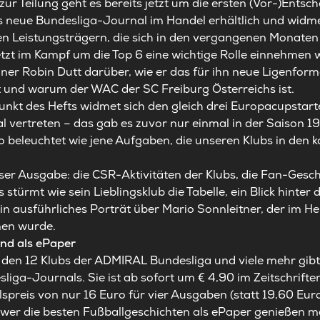
ur Teilung geht es bereits jetzt um die ersten (Vor-)Entsc
s neue Bundesliga-Journal im Handel erhältlich und widmet
gen Leistungsträgern, die sich in den vergangenen Monate
etzt im Kampf um die Top 6 eine wichtige Rolle einnehmen
ner Robin Dutt darüber, wie er das für ihn neue Ligenforma
t und warum der WAC der SC Freiburg Österreichs ist.
nkt des Hefts widmet sich den gleich drei Europacupstarte
al vertreten – das gab es zuvor nur einmal in der Saison 
 beleuchtet wie jene Aufgaben, die unseren Klubs in de
ser Ausgabe: die CSR-Aktivitäten der Klubs, die
Fan-Gesch
 stürmt wie sein Lieblingsklub die Tabelle, ein
Blick hinter 
 ausführliches Porträt über Mario Sonnleitner, der im He
en wurde.
und als ePaper
u den 12 Klubs der ADMIRAL Bundesliga und viele mehr gibt‘
ga-Journals. Sie ist ab sofort um € 4,90 im Zeitschrifte
lspreis von nur 16 Euro für vier Ausgaben (statt 19,60 Euro
 wer die besten Fußballgeschichten als ePaper genießen m