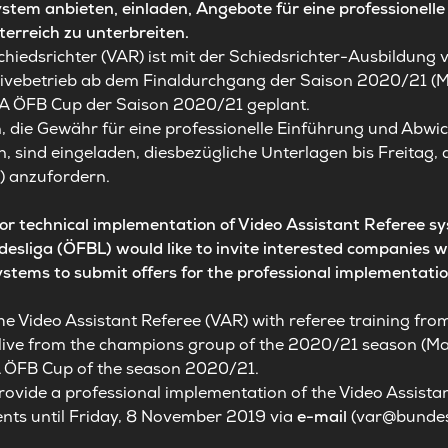
ystem anbieten, einladen, Angebote für eine professionell
terreich zu unterbreiten.
chiedsrichter (VAR) ist mit der Schiedsrichter-Ausbildung
vebetrieb ab dem Finaldurchgang der Saison 2020/21 (Mä
A ÖFB Cup der Saison 2020/21 geplant.
, die Gewähr für eine professionelle Einführung und Abwi
n, sind eingeladen, diesbezügliche Unterlagen bis Freitag
t
) anzufordern.
 for technical implementation of Video Assistant Referee s
esliga (ÖFBL) would like to invite interested companies wh
stems to submit offers for the professional implementatio
.
 the Video Assistant Referee (VAR) with referee training f
 live from the champions group of the 2020/21 season (Mar
 ÖFB Cup of the season 2020/21.
provide a professional implementation of the Video Assistan
nts until Friday, 8 November 2019 via
e-mail
(
var@bundes