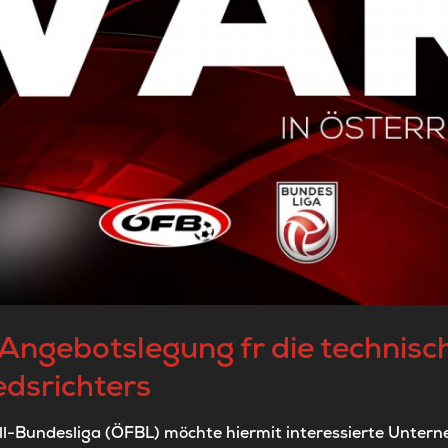
 Angebotslegung fr die technis
edsrichters
ll-Bundesliga (ÖFBL) möchte hiermit interessierte Untern