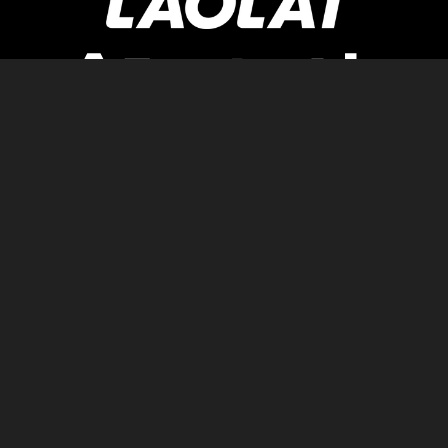
Newsletter
AGB
Pressebereich
Datenschutz
Impressum
BUNDESLIGA.AT
2LIGA.AT
OEFBL.AT