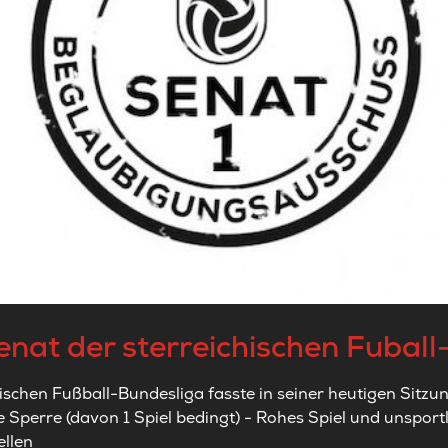
senat der sterreichischen Fubal
ischen Fußball-Bundesliga fasste in seiner heutigen Sitzu
e Sperre (davon 1 Spiel bedingt) -
Rohes Spiel und unsportl
ellen