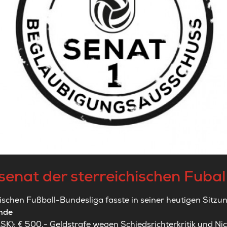
fsenat der sterreichischen Fuba
ischen Fußball-Bundesliga fasste in seiner heutigen Sitzu
unde
ASK): € 500,- Geldstrafe wegen Schiedsrichterkritik und Ni