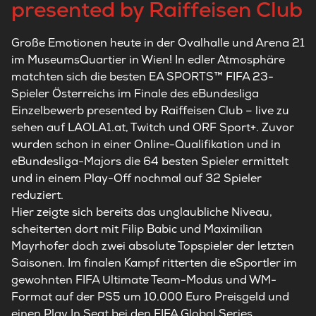
presented by Raiffeisen Club
Große Emotionen heute in der Ovalhalle und Arena 21
im MuseumsQuartier in Wien! In edler Atmosphäre
matchten sich die besten EA SPORTS™ FIFA 23-
Spieler Österreichs im Finale des eBundesliga
Einzelbewerb presented by Raiffeisen Club – live zu
sehen auf LAOLA1.at, Twitch und ORF Sport+. Zuvor
wurden schon in einer Online-Qualifikation und in
eBundesliga-Majors die 64 besten Spieler ermittelt
und in einem Play-Off nochmal auf 32 Spieler
reduziert.
Hier zeigte sich bereits das unglaubliche Niveau,
scheiterten dort mit Filip Babic und Maximilian
Mayrhofer doch zwei absolute Topspieler der letzten
Saisonen. Im finalen Kampf ritterten die eSportler im
gewohnten FIFA Ultimate Team-Modus und WM-
Format auf der PS5 um 10.000 Euro Preisgeld und
einen Play In Seat bei den FIFA Global Series.