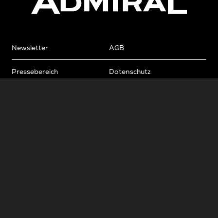
Newsletter
AGB
Pressebereich
Datenschutz
Impressum
BUNDESLIGA.AT
2LIGA.AT
OEFBL.AT
Fotos copyright by