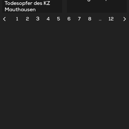
Todesopfer des KZ
Mauthausen
3
1
2
4
5
6
7
8
12
…